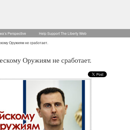
wa’s Perspective
Help Support The Liberty Web
скому Оружиям не сработает.
скому Оружиям не сработает.