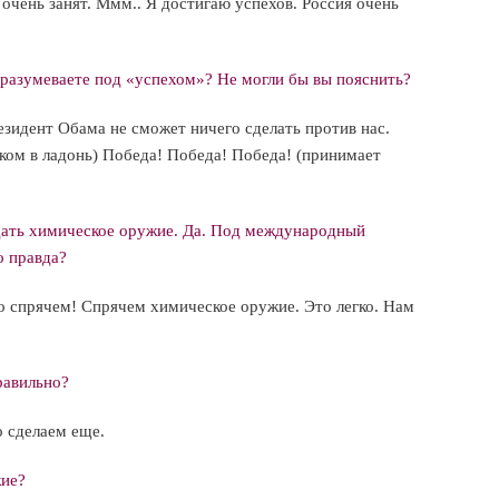
 очень занят. Ммм.. Я достигаю успехов. Россия очень
дразумеваете под «успехом»? Не могли бы вы пояснить?
езидент Обама не сможет ничего сделать против нас.
ком в ладонь) Победа! Победа! Победа! (принимает
дать химическое оружие. Да. Под международный
о правда?
сто спрячем! Спрячем химическое оружие. Это легко. Нам
равильно?
о сделаем еще.
жие?