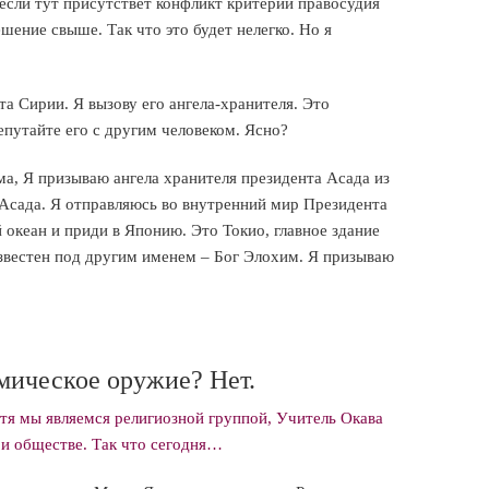
 если тут присутствет конфликт критерий правосудия
шение свыше. Так что это будет нелегко. Но я
та Сирии. Я вызову его ангела-хранителя. Это
епутайте его с другим человеком. Ясно?
а, Я призываю ангела хранителя президента Асада из
Асада. Я отправляюсь во внутренний мир Президента
 океан и приди в Японию. Это Токио, главное здание
известен под другим именем – Бог Элохим. Я призываю
имическое оружие? Нет.
я мы являемся религиозной группой, Учитель Окава
 и обществе. Так что сегодня…