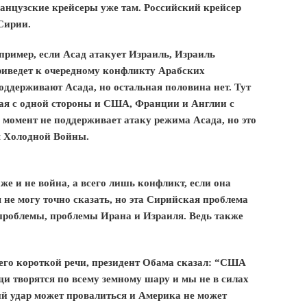
ранцузские крейсеры уже там. Российский крейсер
 Сирии.
пример, если Асад атакует Израиль, Израиль
риведет к очередному конфликту Арабских
оддерживают Асада, но остальная половина нет. Тут
тая с одной стороны и США, Франции и Англии с
момент не поддерживает атаку режима Асада, но это
я Холодной Войны.
аже и не война, а всего лишь конфликт, если она
 не могу точно сказать, но эта Сирийская проблема
 проблемы, проблемы Ирана и Израиля. Ведь также
 его короткой речи, президент Обама сказал: “США
и творятся по всему земному шару и мы не в силах
ный удар может провалиться и Америка не может