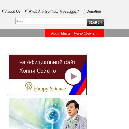
About Us
What Are Spiritual Messages?
Donation
About Master Ryuho Okawa >