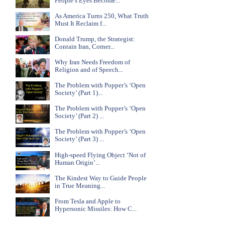
People’s Eyes Become...
As America Turns 250, What Truth
Must It Reclaim f...
Donald Trump, the Strategist:
Contain Iran, Corner...
Why Iran Needs Freedom of
Religion and of Speech...
The Problem with Popper’s ‘Open
Society’ (Part 1)...
The Problem with Popper’s ‘Open
Society’ (Part 2) ...
The Problem with Popper’s ‘Open
Society’ (Part 3) ...
High-speed Flying Object ‘Not of
Human Origin’...
The Kindest Way to Guide People
in True Meaning...
From Tesla and Apple to
Hypersonic Missiles: How C...