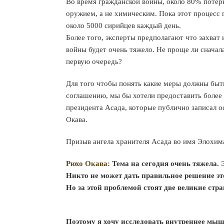
Во время гражданской войны, около 80% поте
оружием, а не химическим. Пока этот процесс 
около 5000 сирийцев каждый день.
Более того, эксперты предполагают что захват
войны будет очень тяжело. Не проще ли сначал
первую очередь?
Для того чтобы понять какие меры должны быт
соглашению, мы бы хотели предоставить более
президента Асада, которые публично записал о
Окава.
Призыв ангела хранителя Асада во имя Элохима
Рюхо Окава:
Тема на сегодня очень тяжела. 
Никто не может дать правильное решение эт
Но за этой проблемой стоят две великие стр
Поэтому я хочу исследовать внутреннее мы