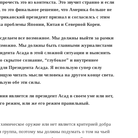
очесть это из контекста. Это звучит странно и если
, то это финальное решение, что Америка больше не
ериканский президент признал и согласилсь с этим
 на проблемы Японии, Китая и Северной Кореи.
ы сделаем все возможное. Мы должны выйти за рамки
 возможно. Мы должны быть главными журналистами
зидента Асада в этой сложной ситуации и выяснить
его скрытое сознание, “глубокое” и внутреннее
 для Президента Асада. Я использую супер силу
ющую читать мысли человека на другом конце света.
ьзую обе эти силы.
я является ли президент Асад в своем уме или нет,
 его режим, или же его режим правильный.
 химическое оружие или нет является критерией добра
ая группа, поэтому мы должны подумать о том на чьей