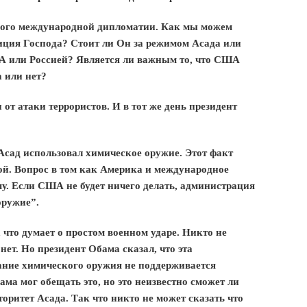
много международной дипломатии. Как мы можем
зиция Господа? Стоит ли Он за режимом Асада или
А или Россией? Является ли важным то, что США
 или нет?
 от атаки террористов. И в тот же день президент
, Асад использовал химическое оружие. Этот факт
ой. Вопрос в том как Америка и международное
му. Если США не будет ничего делать, администрация
оружие”.
что думает о простом военном ударе. Никто не
 нет. Но президент Обама сказал, что эта
ание химического оружия не поддерживается
а мог обещать это, но это неизвестно сможет ли
ритет Асада. Так что никто не может сказать что