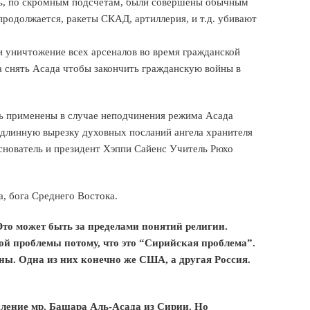
рь, по скромным подсчетам, были совершены обычным
продолжается, ракеты СКАД, артиллерия, и т.д. убивают
 и уничтожение всех арсеналов во время гражданской
а снять Асада чтобы закончить гражданскую войны в
ь применены в случае неподчинения режима Асада
 длинную вырезку духовных посланий ангела хранителя
снователь и президент Хэппи Сайенс Учитель Рюхо
, бога Среднего Востока.
Это может быть за пределами понятий религии.
ой проблемы потому, что это “Сирийская проблема”.
аны. Одна из них конечно же США, а другая Россия.
шление мр. Башара Аль-Асада из Сирии. Но