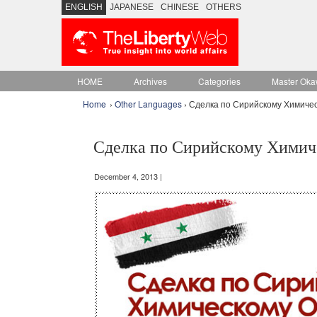
ENGLISH
JAPANESE
CHINESE
OTHERS
HOME
Archives
Categories
Master Oka
Home
›
Other Languages
› Сделка по Сирийскому Химиче
Сделка по Сирийскому Химиче
December 4, 2013 |