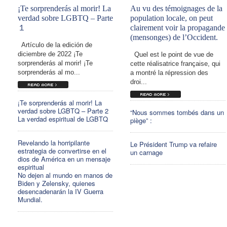
¡Te sorprenderás al morir! La
Au vu des témoignages de la
verdad sobre LGBTQ – Parte
population locale, on peut
１
clairement voir la propagande
(mensonges) de l’Occident.
Artículo de la edición de
diciembre de 2022 ¡Te
Quel est le point de vue de
sorprenderás al morir! ¡Te
cette réalisatrice française, qui
sorprenderás al mo...
a montré la répression des
droi...
¡Te sorprenderás al morir! La
verdad sobre LGBTQ – Parte 2
“Nous sommes tombés dans un
La verdad espiritual de LGBTQ
piège” :
Revelando la horripilante
Le Président Trump va refaire
estrategia de convertirse en el
un carnage
dios de América en un mensaje
espiritual
No dejen al mundo en manos de
Biden y Zelensky, quienes
desencadenarán la IV Guerra
Mundial.