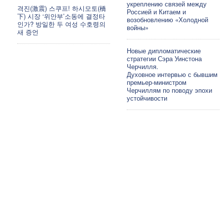
укреплению связей между
격진(激震) 스쿠프! 하시모토(橋
Россией и Китаем и
下) 시장 ‘위안부’소동에 결정타
возобновлению «Холодной
인가? 방일한 두 여성 수호령의
войны»
새 증언
Новые дипломатические
стратегии Сэра Уинстона
Черчилля.
Духовное интервью с бывшим
премьер-министром
Черчиллям по поводу эпохи
устойчивости