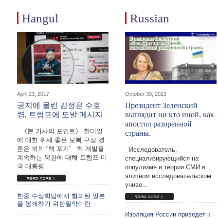
Hangul
Russian
April 23, 2017
October 30, 2023
궁지에 몰린 김정은 수호
Президент Зеленский
령, 트럼프에 도발 메시지
выглядит ни кто иной, как
апостол разоренной
《본 기사의 포인트》 한미일
страны.
에 대한 위세 좋은 보복 구상 결
론은 북의 “핵 포기” 핵 개발을
Исследователь,
계속하는 북한에 대해 트럼프 미
специализирующийся на
국 대통령...
популизме и теории СМИ в
элитном исследовательском
униве...
한중 수상회담에서 협의된 일본
을 봉쇄하기 위한밀약이란
Изоляция России приведет к