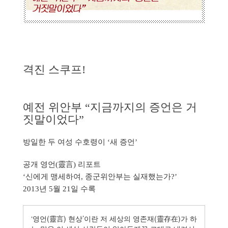
격진 스쿠프!
예전 위안부 “지금까지의 증언은 거
짓말이었다”
방일한 두 여성 수호령이 ‘새 증언’
공개 영언(靈言) 리포트
‘신에게 맹세하여, 종군위안부는 실재했는가?’
2013년 5월 21일 수록
‘영언(靈言) 현상’이란 저 세상의 영존재(靈存在)가 하