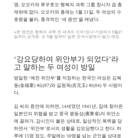
명, 오오카와 류우호오 행복의 과학 그룹 창시자 겸 총
재밖에 없다. 오오카와 총재는 5월 21일, 두 여성의 수
호령을 불러, 충격적인 ‘새 증언’을 캐냈다.
※본 영언은 행복의 과학 전 세계의 지부•정사•거점에서 5월21
일부터 공개중. 또 5월 말부터 일본 전국서점에서 발간 예정.
‘강요당하여 위안부가 되었다’라
고 말하는 두 여성이 방일
방일한 ‘예전 위안부’를 자칭하는 한국인 여성은 김복
동(金福童) 씨((87)와 길원옥(吉元玉) 씨(84) 두 사람이
다.
김 씨의 증언에 의하면, 14세였던 1941년, 집에 찾아온
일본인의 위협을 받고 중국 꽝동성(廣東省)의 위안소
에 끌려가, 감시인이 붙은 상태로, 일상적인 폭력을 당
하면서 ‘위안부’로서의 생활을 강요당했다고 한다. 하
루에 15명 정도, 주말에는 50명을 넘는 군인을 상대로