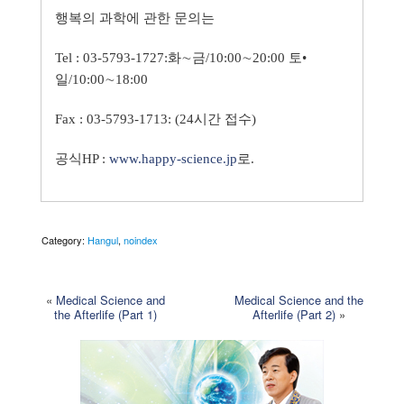
행복의 과학에 관한 문의는
Tel : 03-5793-1727:화∼금/10:00∼20:00 토•
일/10:00∼18:00
Fax : 03-5793-1713: (24시간 접수)
공식HP :
www.happy-science.jp
로.
Category:
Hangul
,
noindex
«
Medical Science and
Medical Science and the
the Afterlife (Part 1)
Afterlife (Part 2)
»