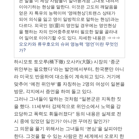
는 말을 이 세상 사람들이 알아듣게끔 그대로 내려서
이야기하는 현상을 말한다. 이것은 고도의 깨달음을
얻은 자 특유의 능력이며 ‘영매현상’(트랜스 상태가
되어 의식을 잃고 영이 일방적으로 말하는 현상)과는
다르다. 외국인 영(靈)의 영언일 경우에는 영언현상
을 행하는 자의 언어중추로부터 필요한 말을 골라내
어 일어로 이야기할 수도 있다. 자세한 내용은 ⇒⇒⇒
오오카와 류우호오의 슈퍼 영능력 ‘영언’이란 무엇인
가?
하시모토 토오루(橋下徹) 오사카(大阪) 시장의 ‘종군
위안부는 필요했다’라는 발언에서부터, 한국뿐만 아니
라 미국도 반응하여 대소동이 계속되고 있다. 거기에
맞추어 ‘예전 위안부’를 자칭하는 2명의 여성이 일본을
방문, 각지에서 증언을 하며 돌고 있다.
그러나 그녀들이 말하는 것처럼 “일본군은 지독한 짓
을 했다. 11세부터 강제적으로 위안소에서 노역을 강
요당하고 폭력도 휘둘러졌다” 등의 내용은 실제로 전
시 중에 있었던 일인가? 아니면 꾸며진 말인가?
그 의문을 풀기 위해서는 그녀들의 ‘본심’을 살피야만
한다. 그것을 할 수 있는 사람은 전 세계에서 오로지 한