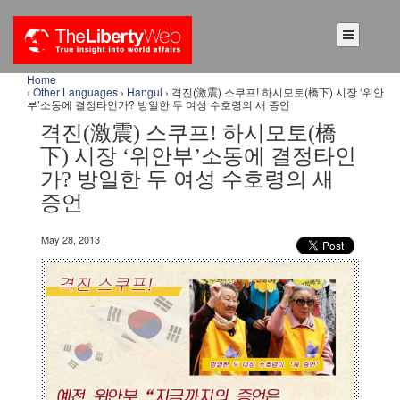
Home
›
Other Languages
›
Hangul
› 격진(激震) 스쿠프! 하시모토(橋下) 시장 ‘위안
부’소동에 결정타인가? 방일한 두 여성 수호령의 새 증언
격진(激震) 스쿠프! 하시모토(橋
下) 시장 ‘위안부’소동에 결정타인
가? 방일한 두 여성 수호령의 새
증언
May 28, 2013 |