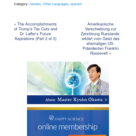
Category:
noindex
,
Other Languages
,
spanish
«
The Accomplishments
Amerikanische
of Trump’s Tax Cuts and
Verschwörung zur
Dr. Laffer’s Future
Zerstörung Russlands:
Aspirations (Part 2 of 2)
erklärt vom Geist des
ehemaligen US-
Präsidenten Franklin
Roosevelt
»