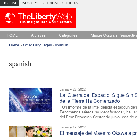
ENGLISH
JAPANESE
CHINESE
OTHERS
HOME
Archives
Categories
Master Okawa’s Perspectiv
Home
›
Other Languages
›
spanish
spanish
January 22, 2022
La ‘Guerra del Espacio’ Sigue Sin S
de la Tierra Ha Comenzado
Un informe de la inteligencia estadouniden
Fenómenos aéreos no identificados”, ha ll
del Pew Research Center de junio, dos de c
January 19, 2022
El mensaje del Maestro Okawa a pri