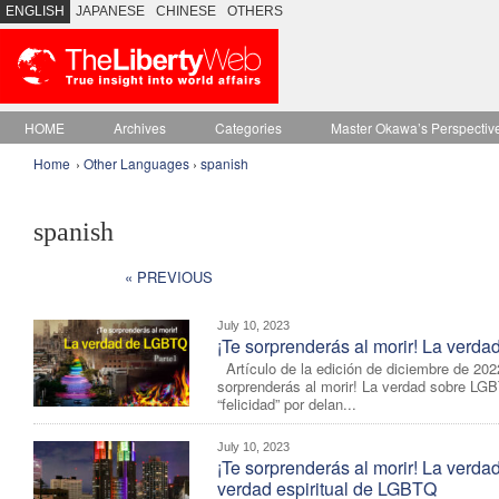
ENGLISH
JAPANESE
CHINESE
OTHERS
HOME
Archives
Categories
Master Okawa’s Perspectiv
Home
›
Other Languages
›
spanish
spanish
« PREVIOUS
July 10, 2023
¡Te sorprenderás al morir! La verd
Artículo de la edición de diciembre de 2022
sorprenderás al morir! La verdad sobre L
“felicidad” por delan...
July 10, 2023
¡Te sorprenderás al morir! La verd
verdad espiritual de LGBTQ