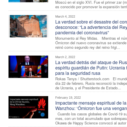
Moscú en el siglo XVI. Fue el primer zar 
es conocido por promover la expansión terri
March 4, 2022
La verdad sobre el desastre del co
desconoce: “La advertencia del Rey 
pandemia del coronavirus”
Monumento al Rey Midas. Mientras el núme
Ómicron del nuevo coronavirus se extiende 
reinó como segundo rey del reino frigi...
March 2, 2022
La verdad detrás del ataque de Rusi
espíritu guardián de Putin: Ucrania 
para la seguridad rusa
Rokas Tenys / Shutterstock.com El mundo
día 22 de febrero, Rusia reconoció la indep
de Ucrania, y el Presidente de Estado...
February 19, 2022
Impactante mensaje espiritual de 
Wanzhou: ‘Ómicron fue una vengan
Cuando los casos globales de Covid-19 sup
mes, con un total acumulado que sobrepasa
Okawa de Happy Science convocó al autor 