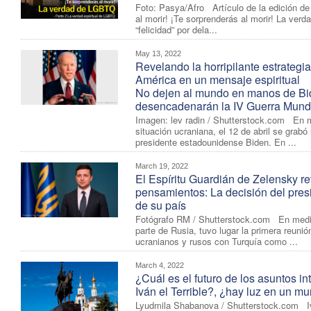
Foto: Pasya/Afro Artículo de la edición de
al morir! ¡Te sorprenderás al morir! La v
“felicidad” por dela...
May 13, 2022
Revelando la horripilante estrategia
América en un mensaje espiritual
No dejen al mundo en manos de Bi
desencadenarán la IV Guerra Mundi
Imagen: lev radin / Shutterstock.com En me
situación ucraniana, el 12 de abril se grabó
presidente estadounidense Biden. En ...
March 19, 2022
El Espíritu Guardián de Zelensky r
pensamientos: La decisión del presi
de su país
Fotógrafo RM / Shutterstock.com En medio 
parte de Rusia, tuvo lugar la primera reunió
ucranianos y rusos con Turquía como ...
March 4, 2022
¿Cuál es el futuro de los asuntos i
Iván el Terrible?, ¿hay luz en un m
Lyudmila Shabanova / Shutterstock.com Iv