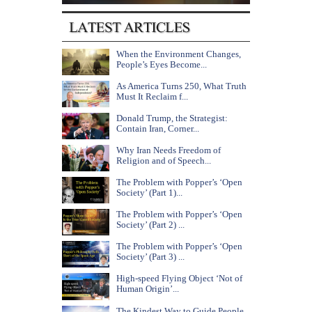
When the Environment Changes,
People’s Eyes Become...
As America Turns 250, What Truth
Must It Reclaim f...
Donald Trump, the Strategist:
Contain Iran, Corner...
Why Iran Needs Freedom of
Religion and of Speech...
The Problem with Popper’s ‘Open
Society’ (Part 1)...
The Problem with Popper’s ‘Open
Society’ (Part 2) ...
The Problem with Popper’s ‘Open
Society’ (Part 3) ...
High-speed Flying Object ‘Not of
Human Origin’...
The Kindest Way to Guide People