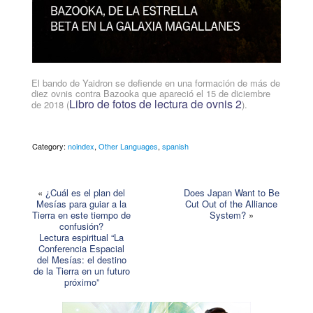
El bando de Yaidron se defiende en una formación de más de
diez ovnis contra Bazooka que apareció el 15 de diciembre
Libro de fotos de lectura de ovnis 2
de 2018 (
).
Category:
noindex
,
Other Languages
,
spanish
«
¿Cuál es el plan del
Does Japan Want to Be
Mesías para guiar a la
Cut Out of the Alliance
Tierra en este tiempo de
System?
»
confusión?
Lectura espiritual “La
Conferencia Espacial
del Mesías: el destino
de la Tierra en un futuro
próximo”