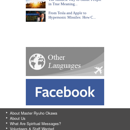
in True Meaning...
From Tesla and Apple to
Hypersonic Missiles: How C...
About Master Ryuho Okawa
About Us
What Are Spiritual Messages?
Volunteers & Staff Wanted