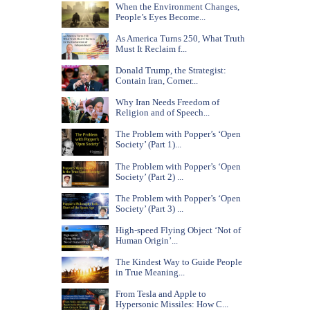
When the Environment Changes,
People’s Eyes Become...
As America Turns 250, What Truth
Must It Reclaim f...
Donald Trump, the Strategist:
Contain Iran, Corner...
Why Iran Needs Freedom of
Religion and of Speech...
The Problem with Popper’s ‘Open
Society’ (Part 1)...
The Problem with Popper’s ‘Open
Society’ (Part 2) ...
The Problem with Popper’s ‘Open
Society’ (Part 3) ...
High-speed Flying Object ‘Not of
Human Origin’...
The Kindest Way to Guide People
in True Meaning...
From Tesla and Apple to
Hypersonic Missiles: How C...